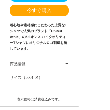
今すぐ購入
着心地や素材感にこだわった上質なT
シャツで人気のブランド「United
Athle」の5.6オンス ハイクオリティ
ーTシャツにオリジナルロゴ刺繍を施
しています。
商品情報
★消費税・送料込★
サイズ（5001-01）
商品名：
5.6オンス ハイクオリティー
Tシャツ［ホワイト］
T-Shirt Brand：
United Athle
SIZE
S
M
L
XL
素材：綿100% セミコーマ糸※アッシ
ュ：綿98% ポリエステル2%※オート
表示価格は​消費税込みです。
身丈
65
69
73
77
ミール：綿99% ポリエステル1%※ミ
ックスグレー：綿90% ポリエステル