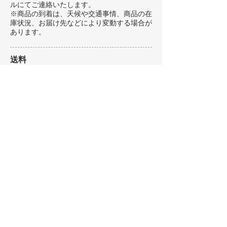
ルにてご連絡いたします。
※商品の到着は、天候や交通事情、商品の在
庫状況、お届け先などにより変動する場合が
あります。
送料
●レターパック 全国一律 600円
●
宅配便（地域別送料）
九州・中国
／福岡・佐賀・長崎・熊本・
大分・宮崎・鹿児島・鳥取・島根・岡
山・広島・山口：
770
円
(離島除く)
関西・四国
／徳島・香川・愛媛・高知・
大阪・滋賀・京都・兵庫・奈良・和歌
山：
850
円
(離島除く)
北陸・中部
／富山・石川・福井・岐阜・
静岡・愛知・三重：
880
円
(離島除く)
関東・信越
／東京・神奈川・埼玉・千
葉・茨城・栃木・群馬・山梨・
長野・新
潟
：
1,210
円
(離島除く)
東北
／青森・岩手・秋田・宮城・山形・