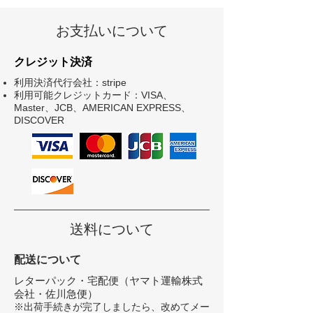
身幅
49
52
55
58
10%
プリント方式：刺繍
お支払いについて
肩幅
42
46
50
54
フロント：２色
袖丈
42
46
50
54
クレジット決済
利用決済代行会社：stripe
cm
cm
cm
cm
利用可能クレジットカード：VISA、
Master、JCB、AMERICAN EXPRESS、
脇使
丸
丸
丸
丸
DISCOVER
用
胴
胴
胴
胴
送料について
配送について
レターパック・宅配便（ヤマト運輸株式
会社・佐川急便）
※出荷手続きが完了しましたら、改めてメー