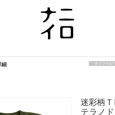
オリジナルT
詳細
迷彩柄Ｔ
テラノド