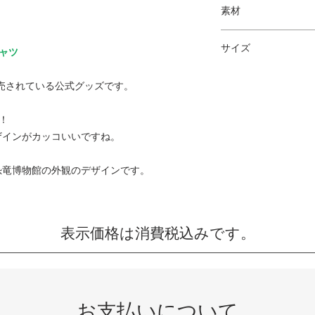
素材
綿100％（5.6オンス
サイズ
ャツ
120
販売されている公式グッズです。
身丈
47
！
ザインがカッコいいですね。
身幅
35
恐竜博物館の外観のデザインです。
肩幅
32
袖丈
14
表示価格は​消費税込みです。
お支払いについて