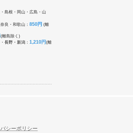
取・島根・岡山・広島・山
850
円
・奈良・和歌山：
(離
円
(離島除く)
1,210
円
梨・
長野・新潟
：
(離
イバシーポリシー