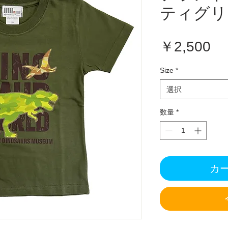
ティグリ
価
￥2,500
格
Size
*
選択
数量
*
カ