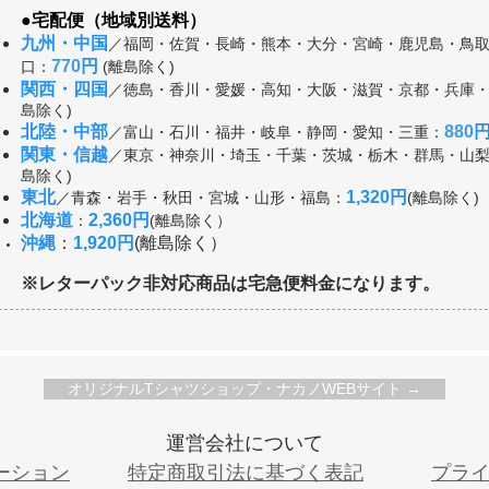
●
宅配便（地域別送料）
九州・中国
／福岡・佐賀・長崎・熊本・大分・宮崎・鹿児島・鳥
770
円
口：
(離島除く)
関西・四国
／徳島・香川・愛媛・高知・大阪・滋賀・京都・兵庫
島除く)
北陸・中部
880
／富山・石川・福井・岐阜・静岡・愛知・三重：
関東・信越
／東京・神奈川・埼玉・千葉・茨城・栃木・群馬・山
島除く)
東北
1,320円
／青森・岩手・秋田・宮城・山形・福島：
(離島除く)
北海道
2,360円
：
(離島除く）
沖縄
：
1,920
円
(離島除く）
​※レターパック非対応商品は宅急便料金になります。
オリジナルTシャツショップ・ナカノWEBサイト →
運営会社について
ーション
特定商取引法に基づく表記
プラ