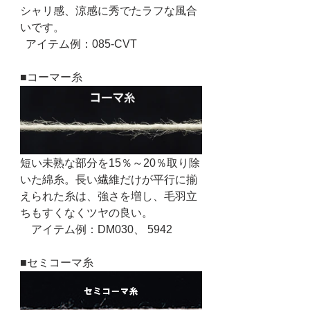
シャリ感、涼感に秀でたラフな風合
いです。
  アイテム例：085-CVT 
■コーマー糸
短い未熟な部分を15％～20％取り除
いた綿糸。長い繊維だけが平行に揃
えられた糸は、強さを増し、毛羽立
ちもすくなくツヤの良い。
　アイテム例：DM030、 5942
■セミコーマ糸