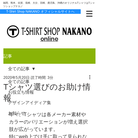
福岡、熊本、佐賀、長崎、大分、宮崎、鹿児島、沖縄のオリジナルTシャツはTシャ
ツショップナカノ
T-Shirt Shop NAKANO オフィシャルサイトへ
online
記事
全ての記事
2020年5月20日
読了時間: 3分
全ての記事
Tシャツ選びのお助け情
お役立ち情報
報
デザインアイディア集
お知らせ
年々、Tシャツは各メーカー素材や
カラーのバリエーションが増え選択
肢が広がっています。
特にweb上では手に取って見られな