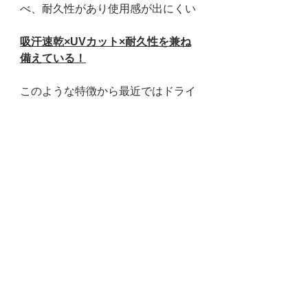
べ、耐久性があり使用感が出にくい
吸汗速乾×UVカット×耐久性を兼ね
備えている！
このような特徴から最近ではドライ
素材のアイテムを選ばれる方がとて
も多いです。
運動会で使用するクラスTシャツ、
スポーツのサークルTシャツには外
せないアイテムです。
洗濯後もすぐに乾き、しわにもなり
にくいので使い勝手もとてもいいで
す。
　アイテム例：300-ACT 5900
まとめ