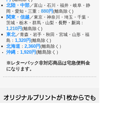
北陸・中部
／富山・石川・福井・岐阜・静
880
円
岡・愛知・三重：
(離島除く)
関東・信越
／東京・神奈川・埼玉・千葉・
茨城・栃木・群馬・山梨・
長野・新潟
：
1,210
円
(離島除く)
東北
／青森・岩手・秋田・宮城・山形・福
1,320円
島：
(離島除く)
北海道
2,360円
：
(離島除く）
沖縄
：
1,920
円
(離島除く）
​※レターパック非対応商品は宅急便料金
になります。
オリジナルプリントが1枚からでも
可能です！
Tシャツやポロシャツ、トレーナー、バッ
ク類などのオリジナルプリントはTショッ
プナカノ（7216.com）にて、1枚からプ
リントが可能です。
​クラブやチーム、店舗スタッフなどのユ