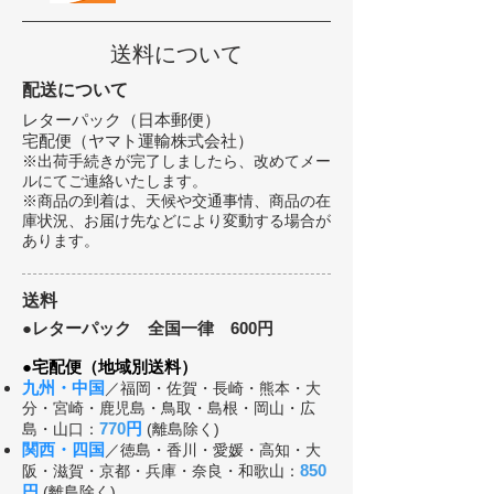
送料について
配送について
レターパック（日本郵便）
宅配便（ヤ
マト運輸株式会社）
※出荷手続きが完了しましたら、改めてメー
ルにてご連絡いたします。
※商品の到着は、天候や交通事情、商品の在
庫状況、お届け先などにより変動する場合が
あります。
送料
●レターパック 全国一律 600円
●
宅配便（地域別送料）
九州・中国
／福岡・佐賀・長崎・熊本・大
分・宮崎・鹿児島・鳥取・島根・岡山・広
770
円
島・山口：
(離島除く)
関西・四国
／徳島・香川・愛媛・高知・大
850
阪・滋賀・京都・兵庫・奈良・和歌山：
円
(離島除く)